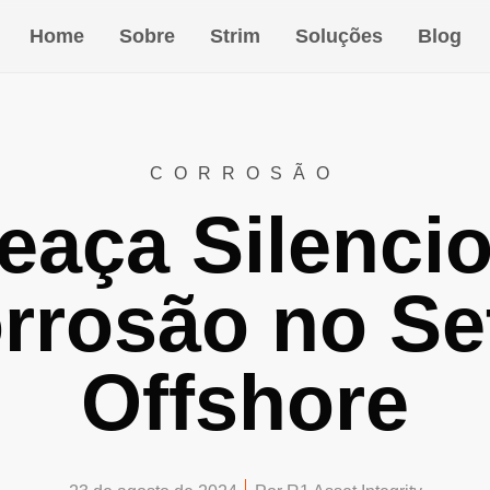
Home
Sobre
Strim
Soluções
Blog
CORROSÃO
aça Silenci
rrosão no Se
Offshore