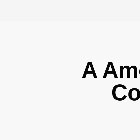
A Ame
Co