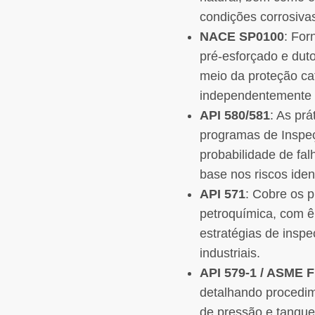
condições corrosiva
NACE SP0100
: For
pré-esforçado e dut
meio da proteção ca
independentemente 
API 580/581
: As pr
programas de Inspeç
probabilidade de fa
base nos riscos iden
API 571
: Cobre os 
petroquímica, com ê
estratégias de inspe
industriais.
API 579-1 / ASME 
detalhando procedim
de pressão e tanque