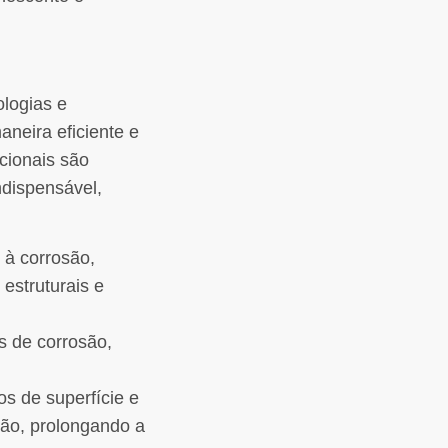
ologias e
neira eficiente e
cionais são
ndispensável,
 à corrosão,
estruturais e
is de corrosão,
os de superfície e
são, prolongando a