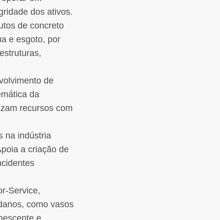
ridade dos ativos.
dutos de concreto
a e esgoto, por
estruturas,
volvimento de
emática da
mizam recursos com
 na indústria
poia a criação de
ncidentes
or-Service,
 danos, como vasos
anescente e