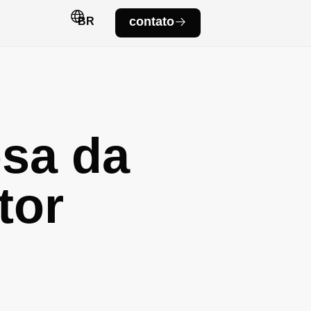
contato
BR
EN
osa da
tor