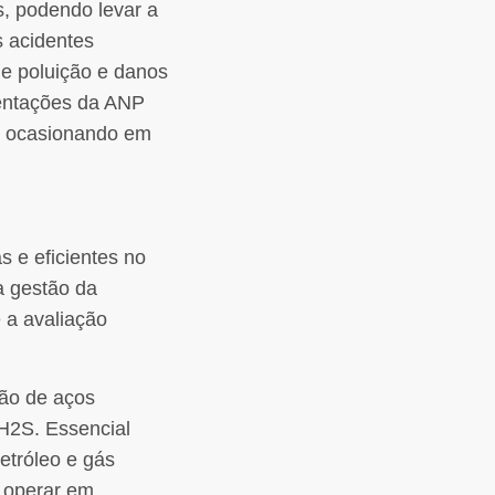
s, podendo levar a
 acidentes
e poluição e danos
entações da ANP
l, ocasionando em
 e eficientes no
a gestão da
 a avaliação
ção de aços
 H2S. Essencial
etróleo e gás
 operar em