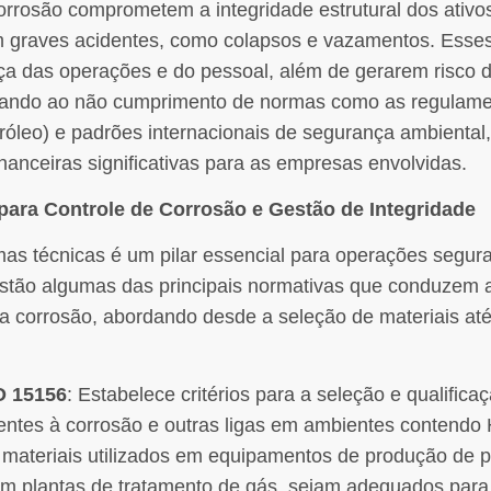
rrosão comprometem a integridade estrutural dos ativo
m graves acidentes, como colapsos e vazamentos. Esses
 das operações e do pessoal, além de gerarem risco d
evando ao não cumprimento de normas como as regulam
róleo) e padrões internacionais de segurança ambienta
nanceiras significativas para as empresas envolvidas.
para Controle de Corrosão e Gestão de Integridade
s técnicas é um pilar essencial para operações seguras
, estão algumas das principais normativas que conduzem 
da corrosão, abordando desde a seleção de materiais até
O 15156
: Estabelece critérios para a seleção e qualifica
stentes à corrosão e outras ligas em ambientes contendo
s materiais utilizados em equipamentos de produção de p
m plantas de tratamento de gás, sejam adequados para