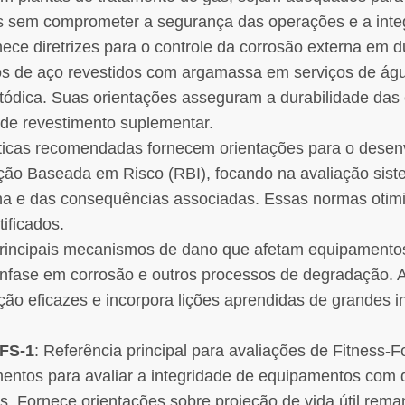
s sem comprometer a segurança das operações e a integ
nece diretrizes para o controle da corrosão externa em 
os de aço revestidos com argamassa em serviços de águ
tódica. Suas orientações asseguram a durabilidade das 
de revestimento suplementar.
áticas recomendadas fornecem orientações para o desen
ão Baseada em Risco (RBI), focando na avaliação sist
lha e das consequências associadas. Essas normas oti
tificados.
principais mecanismos de dano que afetam equipamentos
nfase em corrosão e outros processos de degradação. A
ção eficazes e incorpora lições aprendidas de grandes i
FFS-1
: Referência principal para avaliações de Fitness-F
entos para avaliar a integridade de equipamentos com
s. Fornece orientações sobre projeção de vida útil rem